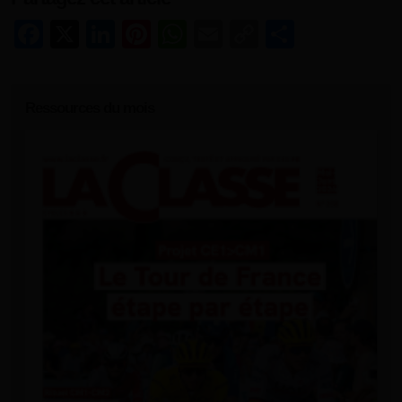
Facebook
X
LinkedIn
Pinterest
WhatsApp
Email
Copy
Share
Link
Ressources du mois