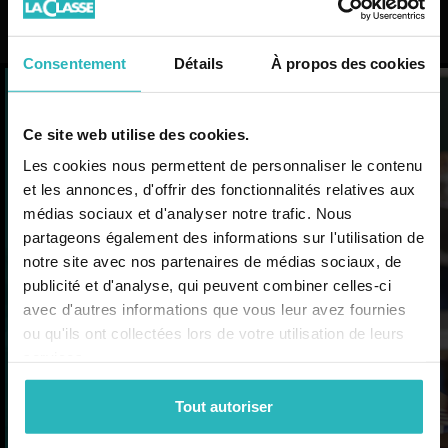
Consentement
Détails
À propos des cookies
L’actualité
Ce site web utilise des cookies.
professionnelle et des
Les cookies nous permettent de personnaliser le contenu
ressources mises à jour
et les annonces, d'offrir des fonctionnalités relatives aux
pour faire classe plus
médias sociaux et d'analyser notre trafic. Nous
partageons également des informations sur l'utilisation de
facilement !
notre site avec nos partenaires de médias sociaux, de
Simplifiez votre activité professionnelle
publicité et d'analyse, qui peuvent combiner celles-ci
au quotidien. Rejoignez-nous et recevez
avec d'autres informations que vous leur avez fournies
la lettre professionnelle de LaClasse.fr (2
ou qu'ils ont collectées lors de votre utilisation de leurs
newsletters par mois)
services.
À découvrir
Tout autoriser
Je m'inscris