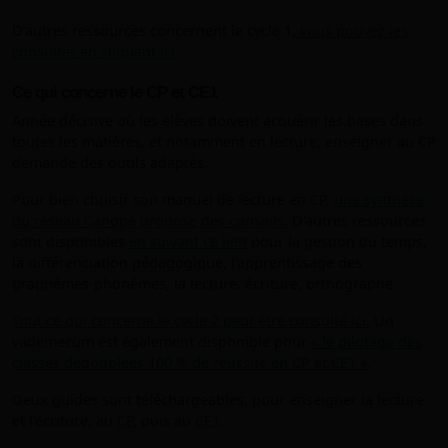
D'autres ressources concernent le cycle 1,
vous pouvez les
consulter en cliquant ici
.
Ce qui concerne le CP et CE1
Année décisive où les élèves doivent acquérir les bases dans
toutes les matières, et notamment en lecture, enseigner au CP
demande des outils adaptés.
Pour bien choisir son manuel de lecture en CP,
une synthèse
du réseau Canopé propose des conseils.
D'autres ressources
sont disponibles
en suivant ce lien
pour la gestion du temps,
la différenciation pédagogique, l'apprentissage des
graphèmes-phonèmes, la lecture, écriture, orthographe...
Tout ce qui concerne le cycle 2 peut être consulté ici.
Un
vademecum est également disponible pour
« le pilotage des
classes dédoublées 100 % de réussite en CP et CE1 ».
Deux guides sont téléchargeables, pour enseigner la lecture
et l'écriture, au
CP
, puis au
CE1
.