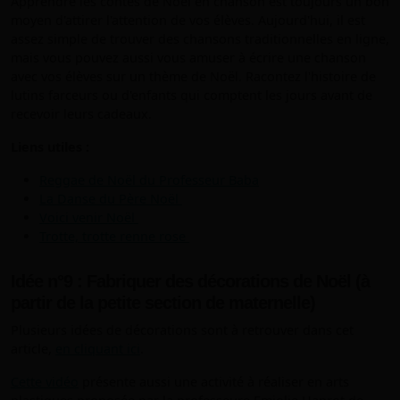
Apprendre les contes de Noël en chanson est toujours un bon
moyen d'attirer l'attention de vos élèves. Aujourd'hui, il est
assez simple de trouver des chansons traditionnelles en ligne,
mais vous pouvez aussi vous amuser à écrire une chanson
avec vos élèves sur un thème de Noël. Racontez l'histoire de
lutins farceurs ou d'enfants qui comptent les jours avant de
recevoir leurs cadeaux.
Liens utiles :
Reggae de Noël du Professeur Baba
La Danse du Père Noël
Voici venir Noël
Trotte, trotte renne rose
Idée n°9 : Fabriquer des décorations de Noël (à
partir de la petite section de maternelle)
Plusieurs idées de décorations sont à retrouver dans cet
article,
en cliquant ici
.
Cette vidéo
présente aussi une activité à réaliser en arts