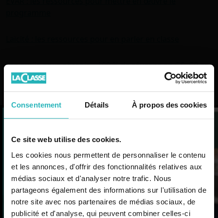
EVAR : les ressources pour mettre en œuvre le
programme
Laïcité : les ressources pour en parler en classe
Les outils pour obtenir « 100 % de réussite en GS, CP et
CE1 »
Kits pédagogiques : 12 semaines pour découvrir l'océan
Consentement
Détails
À propos des cookies
en classe
L’actualité
Ce site web utilise des cookies.
professionnelle et des
Les cookies nous permettent de personnaliser le contenu
Partagez cet article
ressources mises à jour
et les annonces, d'offrir des fonctionnalités relatives aux
Facebook
X
LinkedIn
Pinterest
WhatsApp
Email
Copy
Share
pour faire classe plus
médias sociaux et d'analyser notre trafic. Nous
Link
partageons également des informations sur l'utilisation de
facilement !
notre site avec nos partenaires de médias sociaux, de
Simplifiez votre activité professionnelle
publicité et d'analyse, qui peuvent combiner celles-ci
Ressources du mois