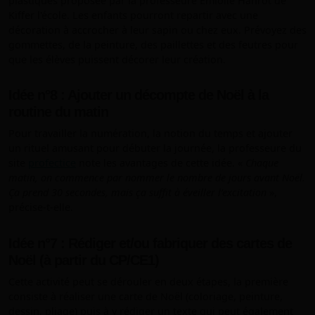
plastiques proposée par la professeure Emiolie Hanrot de
Kiffer l'école. Les enfants pourront repartir avec une
décoration à accrocher à leur sapin ou chez eux. Prévoyez des
gommettes, de la peinture, des paillettes et des feutres pour
que les élèves puissent décorer leur création.
Idée n°8 : Ajouter un décompte de Noël à la
routine du matin
Pour travailler la numération, la notion du temps et ajouter
un rituel amusant pour débuter la journée, la professeure du
site
profectice
note les avantages de cette idée. «
Chaque
matin, on commence par nommer le nombre de jours avant Noël.
Ça prend 30 secondes, mais ça suffit à éveiller l’excitation
»,
précise-t-elle.
Idée n°7 : Rédiger et/ou fabriquer des cartes de
Noël (à partir du CP/CE1)
Cette activité peut se dérouler en deux étapes, la première
consiste à réaliser une carte de Noël (coloriage, peinture,
dessin, pliage) puis à y rédiger un texte qui peut également