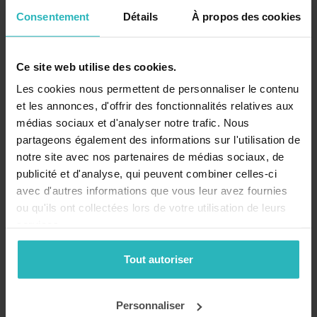
Consentement
Détails
À propos des cookies
Ce site web utilise des cookies.
Mutuelle obligatoire : la controverse
Les cookies nous permettent de personnaliser le contenu
Publié le
07 avril 2026
par
thibault.wlodarczak
et les annonces, d'offrir des fonctionnalités relatives aux
À partir du 1er mai 2026, les agents de l'Éducation nationale
médias sociaux et d'analyser notre trafic. Nous
devront adhérer à une mutuelle collective obligatoire gérée
partageons également des informations sur l'utilisation de
par la MGEN et CNP Assurances, mettant fin à la liberté de
notre site avec nos partenaires de médias sociaux, de
choix individuelle.
publicité et d'analyse, qui peuvent combiner celles-ci
avec d'autres informations que vous leur avez fournies
ou qu'ils ont collectées lors de votre utilisation de leurs
services.
Tout autoriser
Personnaliser