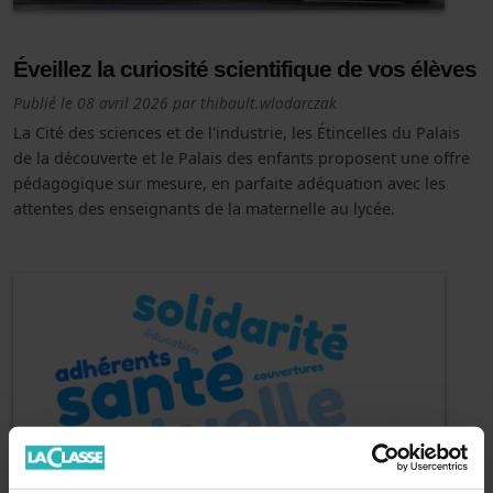
Éveillez la curiosité scientifique de vos élèves
Publié le
08 avril 2026
par
thibault.wlodarczak
La Cité des sciences et de l'industrie, les Étincelles du Palais
de la découverte et le Palais des enfants proposent une offre
pédagogique sur mesure, en parfaite adéquation avec les
attentes des enseignants de la maternelle au lycée.