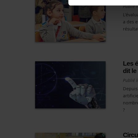
Publié 
L’évalu
a des e
résulta
Les é
dit l
Publié 
Depuis 
artific
nombreu
?
Circu