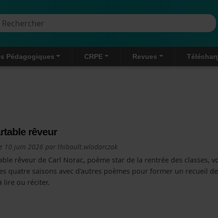
Aller au contenu principal
rcher
s Pédagogiques
CRPE
Revues
Téléchar
rtable rêveur
le
10 juin 2026
par
thibault.wlodarczak
able rêveur de Carl Norac, poème star de la rentrée des classes, 
des quatre saisons avec d'autres poèmes pour former un recueil de
 lire ou réciter.