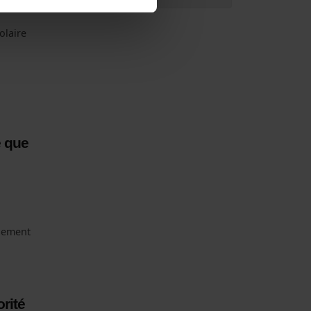
olaire
e que
llement
orité