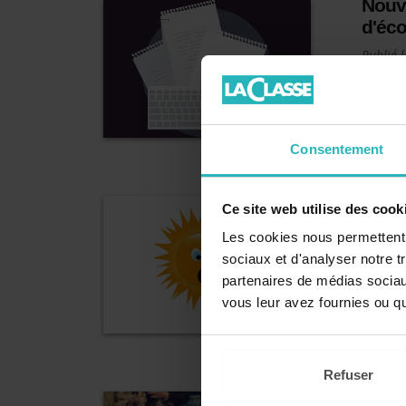
Nouve
d'éco
Publié 
La circ
directe
Consentement
Chale
Ce site web utilise des cook
Publié 
Les cookies nous permettent d
Face à 
sociaux et d'analyser notre t
nationa
partenaires de médias sociaux
protége
vous leur avez fournies ou qu'
Refuser
Unifo