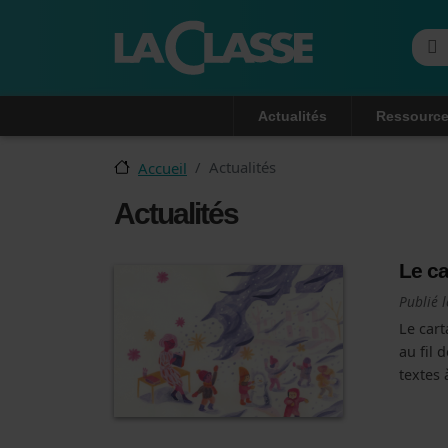
Reche
Navigation principale
Actualités
Ressource
Actualités
Accueil
Actualités
Le ca
Publié 
Le cart
au fil 
textes à