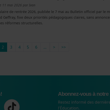
le
11 mai 2026
par
Ivan
ulaire de rentrée 2026, publiée le 7 mai au Bulletin officiel par le m
 Geffray, fixe deux priorités pédagogiques claires, sans annonce
es réformes structurelles.
age
récédente
Page suivante
Dernière page
2
3
4
5
6
…
>
>>
!
Abonnez-vous à notre 
Restez informé des dernière
l'Éducation.