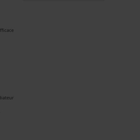
fficace
diateur
e