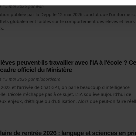
le
15 mai 2026
par
Ivan
ation publiée par la Depp le 12 mai 2026 conclut que l’uniforme sc
ffets globalement faibles sur le comportement des élèves et leurs
ts.
lèves peuvent-ils travailler avec l'IA à l'école ? C
e cadre officiel du Ministère
le
13 mai 2026
par
mlabordepro
2022 et l’arrivée de Chat GPT, on parle beaucoup d’intelligence
ielle. L’école n’échappe pas à ce sujet. L’IA soulève aujourd’hui de
x enjeux, d’éthique ou d’utilisation. Alors que peut-on faire rée
laire de rentrée 2026 : langage et sciences en pri