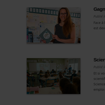
Gagn
Publié 
Face à 
est dev
Scien
Publié 
Et si v
scienti
Scienc
emploi