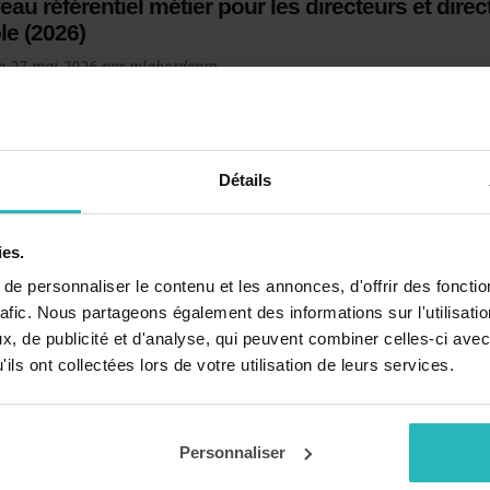
au référentiel métier pour les directeurs et direc
le (2026)
le
27 mai 2026
par
mlabordepro
ulaire du 19 Mai 2026 précise et détaille les conditions d'exercice 
ur d'école.
Détails
ur à l’école : consignes du MEN, colère des syn
ies.
le
27 mai 2026
par
Ivan
e personnaliser le contenu et les annonces, d'offrir des fonctio
la vague de chaleur qui touche la France, le ministère de l’Éducati
rafic. Nous partageons également des informations sur l'utilisati
le rappelle aux établissements scolaires plusieurs consignes pou
, de publicité et d'analyse, qui peuvent combiner celles-ci avec
r élèves et personnels.
ils ont collectées lors de votre utilisation de leurs services.
Personnaliser
rme scolaire : un impact limité