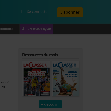
Menu du compte de l'utilisateur
Se connecter
S'abonner
gements
LA BOUTIQUE
Ressources du mois
voyage
 28
À découvrir