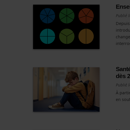
Ensei
Publié 
Depuis
introdu
changem
interro
Santé
dès 
Publié 
À parti
en souf