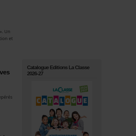
 ». Un
tion et
Catalogue Editions La Classe
èves
2026-27
epérés