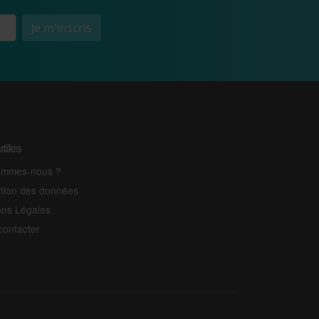
Je m'inscris
tiles
ommes-nous ?
ction des données
ons Légales
contacter