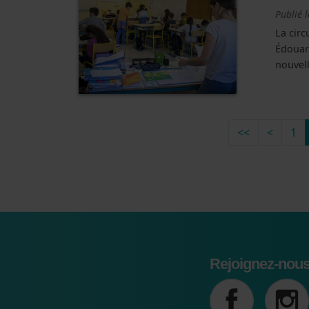
Publié 
La circ
Édouard
nouvell
Pagination
Première p
Page p
<<
<
1
Rejoignez-nous