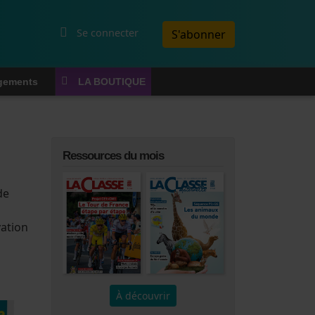
Menu du compte de l'utilisateur
Se connecter
S'abonner
gements
LA BOUTIQUE
Ressources du mois
de
vation
À découvrir