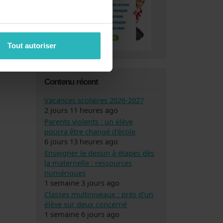
CE2
Tout autoriser
Contenu récent
Vacances scolaires 2026-2027
2 jours 11 heures ago
Parents violents : un élève
pourra être changé d'école
6 jours 13 heures ago
Enseigner le dessin à étapes dès
la maternelle : ressources
numériques
1 semaine 3 jours ago
Classes multiniveaux : près d'un
élève sur deux concerné
1 semaine 6 jours ago