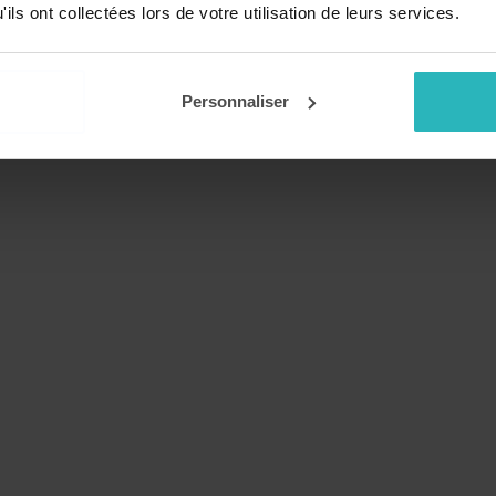
 de théâtre humoristiques
Passeport de conjugaison 
ils ont collectées lors de votre utilisation de leurs services.
'école Cycles 2 et 3
Personnaliser
Page précédente
Page suivante
‹‹
Page 2
››