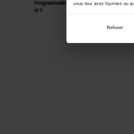
Programmation Anglais cycles 2
Pièces
vous leur avez fournies ou qu'
et 3
pour l
Refuser
Pagination