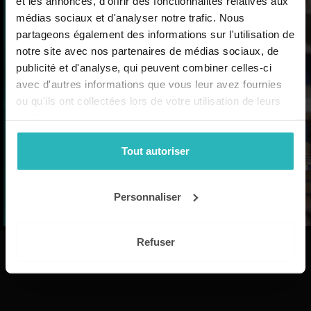
et les annonces, d'offrir des fonctionnalités relatives aux
À découvrir
pour faire classe plus
médias sociaux et d'analyser notre trafic. Nous
partageons également des informations sur l'utilisation de
facilement !
notre site avec nos partenaires de médias sociaux, de
Simplifiez votre activité professionnelle
publicité et d'analyse, qui peuvent combiner celles-ci
au quotidien. Rejoignez-nous et recevez
avec d'autres informations que vous leur avez fournies
la lettre professionnelle de LaClasse.fr (2
ou qu'ils ont collectées lors de votre utilisation de leurs
newsletters par mois)
services.
Tout autoriser
Je m'inscris
Créez votre compte pour recevoir la
Personnaliser
newsletter LaClasse.Fr
Refuser