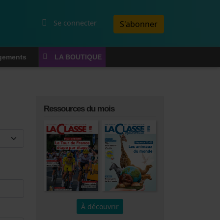
Menu du compte de l'utilisateur
Se connecter
S'abonner
gements
LA BOUTIQUE
Ressources du mois
À découvrir