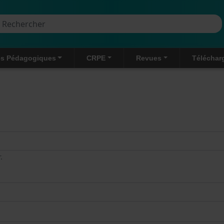
Aller au contenu principal
rcher
s Pédagogiques
CRPE
Revues
Téléchar
.