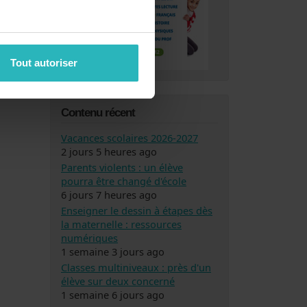
Tout autoriser
Contenu récent
Vacances scolaires 2026-2027
2 jours 5 heures ago
Parents violents : un élève
pourra être changé d'école
6 jours 7 heures ago
Enseigner le dessin à étapes dès
la maternelle : ressources
numériques
1 semaine 3 jours ago
Classes multiniveaux : près d'un
élève sur deux concerné
1 semaine 6 jours ago