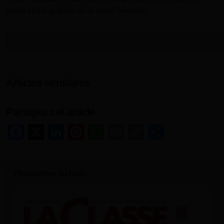
santé et les acteurs de la santé mentale.
SANTÉ, MENTALE, SOUFFRANCE, PSYCHIQUE, REPÉRAGE, PSYCH
Articles similaires
Partagez cet article
Facebook
X
LinkedIn
Pinterest
WhatsApp
Email
Copy
Share
Link
Ressources du mois