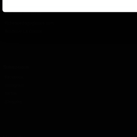
Nos sites scolaires
Fichespedagogiques.com
Boutique La Classe
Suivez-nous
Facebook
Instagram
TikTok
S'inscrire