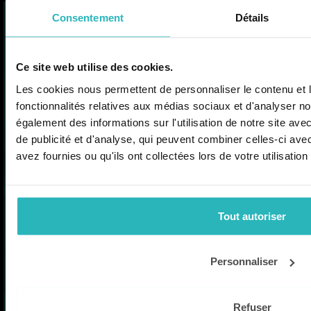
Restez informé des dernières actualités sur
Consentement
Détails
l'Éducation.
L’actualité
professionnelle et des
Je m'inscris
Ce site web utilise des cookies.
ressources mises à jour
Les cookies nous permettent de personnaliser le contenu et l
pour faire classe plus
fonctionnalités relatives aux médias sociaux et d'analyser no
également des informations sur l'utilisation de notre site av
facilement !
de publicité et d'analyse, qui peuvent combiner celles-ci ave
Simplifiez votre activité professionnelle
avez fournies ou qu'ils ont collectées lors de votre utilisation
au quotidien. Rejoignez-nous et recevez
la lettre professionnelle de LaClasse.fr (2
Ressources
newsletters par mois)
Tout autoriser
Actualités
Ressources Pédagogiques
Je m'inscris
Revue
Personnaliser
Créez votre compte pour recevoir la
newsletter LaClasse.Fr
Refuser