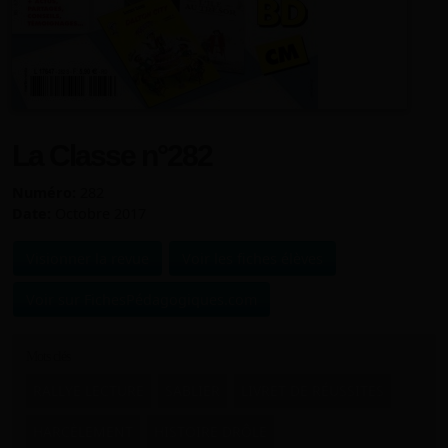
La Classe n°282
Numéro:
282
Date:
Octobre 2017
Visionner la revue
Voir les fiches élèves
Voir sur FichesPédagogiques.com
Mots clés
RALLYE LECTURE
SABLIER
LIVRET DE RÉUSSITES
HARCÈLEMENT
HISTOIRE DRÔLE