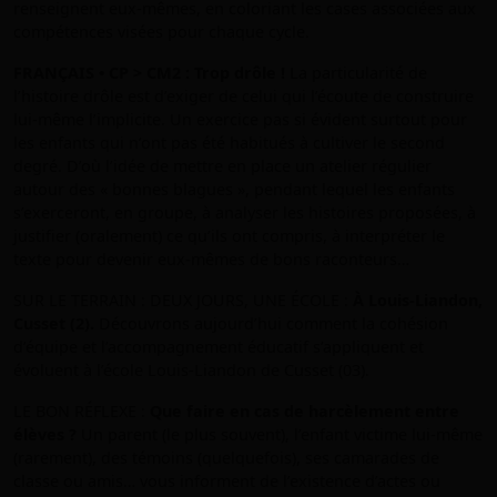
renseignent eux-mêmes, en coloriant les cases associées aux
compétences visées pour chaque cycle.
FRANÇAIS • CP > CM2 : Trop drôle !
La particularité de
l’histoire drôle est d’exiger de celui qui l’écoute de construire
lui-même l’implicite. Un exercice pas si évident surtout pour
les enfants qui n’ont pas été habitués à cultiver le second
degré. D’où l’idée de mettre en place un atelier régulier
autour des « bonnes blagues », pendant lequel les enfants
s’exerceront, en groupe, à analyser les histoires proposées, à
justifier (oralement) ce qu’ils ont compris, à interpréter le
texte pour devenir eux-mêmes de bons raconteurs…
SUR LE TERRAIN : DEUX JOURS, UNE ÉCOLE :
À Louis-Liandon,
Cusset (2).
Découvrons aujourd’hui comment la cohésion
d’équipe et l’accompagnement éducatif s’appliquent et
évoluent à l’école Louis-Liandon de Cusset (03).
LE BON RÉFLEXE :
Que faire en cas de harcèlement entre
élèves ?
Un parent (le plus souvent), l’enfant victime lui-même
(rarement), des témoins (quelquefois), ses camarades de
classe ou amis… vous informent de l’existence d’actes ou