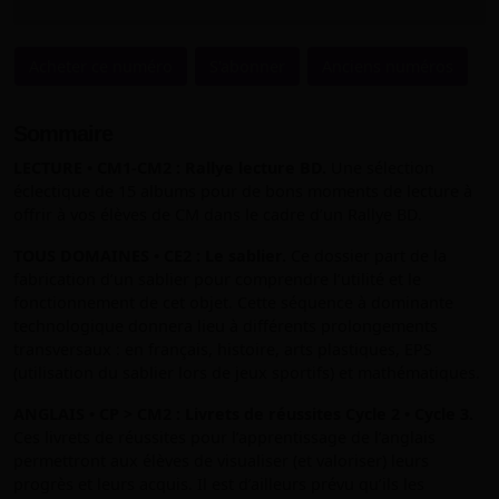
Acheter ce numéro
S'abonner
Anciens numéros
Sommaire
LECTURE • CM1-CM2 : Rallye lecture BD.
Une sélection
éclectique de 15 albums pour de bons moments de lecture à
offrir à vos élèves de CM dans le cadre d’un Rallye BD.
TOUS DOMAINES • CE2 : Le sablier.
Ce dossier part de la
fabrication d’un sablier pour comprendre l’utilité et le
fonctionnement de cet objet. Cette séquence à dominante
technologique donnera lieu à différents prolongements
transversaux : en français, histoire, arts plastiques, EPS
(utilisation du sablier lors de jeux sportifs) et mathématiques.
ANGLAIS • CP > CM2 : Livrets de réussites Cycle 2 • Cycle 3.
Ces livrets de réussites pour l’apprentissage de l’anglais
permettront aux élèves de visualiser (et valoriser) leurs
progrès et leurs acquis. Il est d’ailleurs prévu qu’ils les