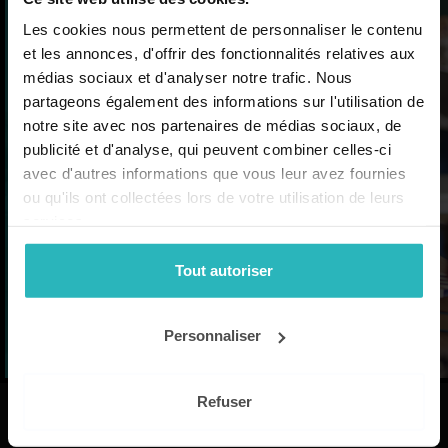
professionnelle et des
Les cookies nous permettent de personnaliser le contenu
ressources mises à jour
et les annonces, d'offrir des fonctionnalités relatives aux
pour faire classe plus
médias sociaux et d'analyser notre trafic. Nous
partageons également des informations sur l'utilisation de
facilement !
notre site avec nos partenaires de médias sociaux, de
Simplifiez votre activité professionnelle
publicité et d'analyse, qui peuvent combiner celles-ci
au quotidien. Rejoignez-nous et recevez
avec d'autres informations que vous leur avez fournies
la lettre professionnelle de LaClasse.fr (2
ou qu'ils ont collectées lors de votre utilisation de leurs
newsletters par mois)
services.
Tout autoriser
Je m'inscris
Créez votre compte pour recevoir la
Personnaliser
newsletter LaClasse.Fr
Refuser