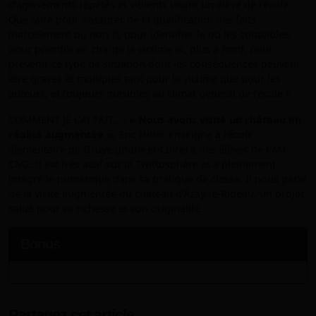
d’agissements répétés et violents visant un élève de l’école.
Que faire pour s’assurer de la qualification des faits
(harcèlement ou non ?), pour identifier le ou les coupables,
pour prendre en charge la victime et, plus à fond, pour
prévenir ce type de situation dont les conséquences peuvent
être graves et multiples tant pour la victime que pour les
auteurs, et toujours nuisibles au climat général de l’école ?
COMMENT JE L’AI FAIT… :
« Nous avons visité un château en
réalité augmentée ».
Éric Hitier enseigne à l’école
élémentaire de Druye (Indre-et-Loire) à des élèves de CM1-
CM2. Il est très actif sur la Twittosphère et a pleinement
intégré le numérique dans sa pratique de classe. Il nous parle
de la visite augmentée du château d’Azay-le-Rideau, un projet
salué pour sa richesse et son originalité.
Bonus
Partagez cet article